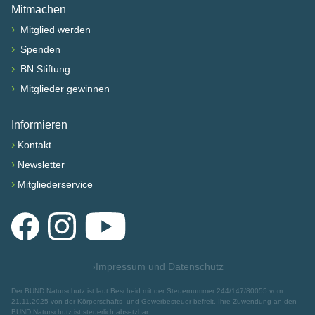
Mitmachen
›
Mitglied werden
›
Spenden
›
BN Stiftung
›
Mitglieder gewinnen
Informieren
›
Kontakt
›
Newsletter
›
Mitgliederservice
Facebook
Instagram
YouTube
›
Impressum und Datenschutz
Der BUND Naturschutz ist laut Bescheid mit der Steuernummer 244/147/80055 vom
21.11.2025 von der Körperschafts- und Gewerbesteuer befreit. Ihre Zuwendung an den
BUND Naturschutz ist steuerlich absetzbar.