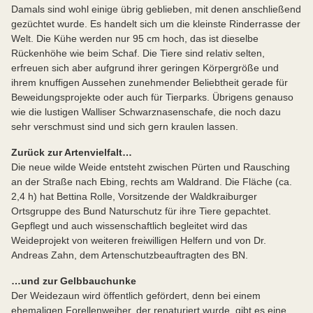
Damals sind wohl einige übrig geblieben, mit denen anschließend
gezüchtet wurde. Es handelt sich um die kleinste Rinderrasse der
Welt. Die Kühe werden nur 95 cm hoch, das ist dieselbe
Rückenhöhe wie beim Schaf. Die Tiere sind relativ selten,
erfreuen sich aber aufgrund ihrer geringen Körpergröße und
ihrem knuffigen Aussehen zunehmender Beliebtheit gerade für
Beweidungsprojekte oder auch für Tierparks. Übrigens genauso
wie die lustigen Walliser Schwarznasenschafe, die noch dazu
sehr verschmust sind und sich gern kraulen lassen.
Zurück zur Artenvielfalt…
Die neue wilde Weide entsteht zwischen Pürten und Rausching
an der Straße nach Ebing, rechts am Waldrand. Die Fläche (ca.
2,4 h) hat Bettina Rolle, Vorsitzende der Waldkraiburger
Ortsgruppe des Bund Naturschutz für ihre Tiere gepachtet.
Gepflegt und auch wissenschaftlich begleitet wird das
Weideprojekt von weiteren freiwilligen Helfern und von Dr.
Andreas Zahn, dem Artenschutzbeauftragten des BN.
…und zur Gelbbauchunke
Der Weidezaun wird öffentlich gefördert, denn bei einem
ehemaligen Forellenweiher, der renaturiert wurde, gibt es eine