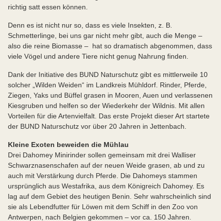
richtig satt essen können.
Denn es ist nicht nur so, dass es viele Insekten, z. B.
Schmetterlinge, bei uns gar nicht mehr gibt, auch die Menge –
also die reine Biomasse – hat so dramatisch abgenommen, dass
viele Vögel und andere Tiere nicht genug Nahrung finden.
Dank der Initiative des BUND Naturschutz gibt es mittlerweile 10
solcher „Wilden Weiden“ im Landkreis Mühldorf. Rinder, Pferde,
Ziegen, Yaks und Büffel grasen in Mooren, Auen und verlassenen
Kiesgruben und helfen so der Wiederkehr der Wildnis. Mit allen
Vorteilen für die Artenvielfalt. Das erste Projekt dieser Art startete
der BUND Naturschutz vor über 20 Jahren in Jettenbach.
Kleine Exoten beweiden die Mühlau
Drei Dahomey Minirinder sollen gemeinsam mit drei Walliser
Schwarznasenschafen auf der neuen Weide grasen, ab und zu
auch mit Verstärkung durch Pferde. Die Dahomeys stammen
ursprünglich aus Westafrika, aus dem Königreich Dahomey. Es
lag auf dem Gebiet des heutigen Benin. Sehr wahrscheinlich sind
sie als Lebendfutter für Löwen mit dem Schiff in den Zoo von
Antwerpen, nach Belgien gekommen – vor ca. 150 Jahren.