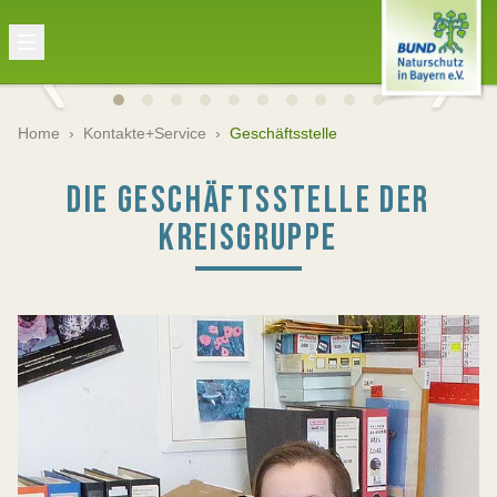
Home
›
Kontakte+Service
›
Geschäftsstelle
DIE GESCHÄFTSSTELLE DER
KREISGRUPPE