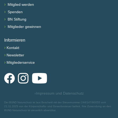
›
Mitglied werden
›
Spenden
›
BN Stiftung
›
Mitglieder gewinnen
Informieren
›
Kontakt
›
Newsletter
›
Mitgliederservice
Facebook
Instagram
YouTube
›
Impressum und Datenschutz
Der BUND Naturschutz ist laut Bescheid mit der Steuernummer 244/147/80055 vom
21.11.2025 von der Körperschafts- und Gewerbesteuer befreit. Ihre Zuwendung an den
BUND Naturschutz ist steuerlich absetzbar.