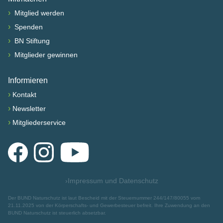
›
Mitglied werden
›
Spenden
›
BN Stiftung
›
Mitglieder gewinnen
Informieren
›
Kontakt
›
Newsletter
›
Mitgliederservice
Facebook
Instagram
YouTube
›
Impressum und Datenschutz
Der BUND Naturschutz ist laut Bescheid mit der Steuernummer 244/147/80055 vom
21.11.2025 von der Körperschafts- und Gewerbesteuer befreit. Ihre Zuwendung an den
BUND Naturschutz ist steuerlich absetzbar.