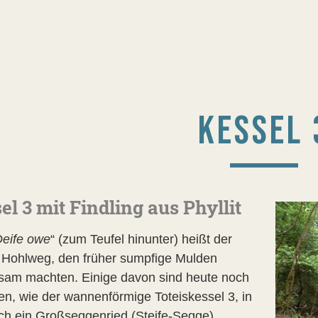
KESSEL 
el 3 mit Findling aus Phyllit
eife owe
“ (zum Teufel hinunter) heißt der
 Hohlweg, den früher sumpfige Mulden
am machten. Einige davon sind heute noch
en, wie der wannenförmige Toteiskessel 3, in
ch ein Großseggenried (Steife-Segge)