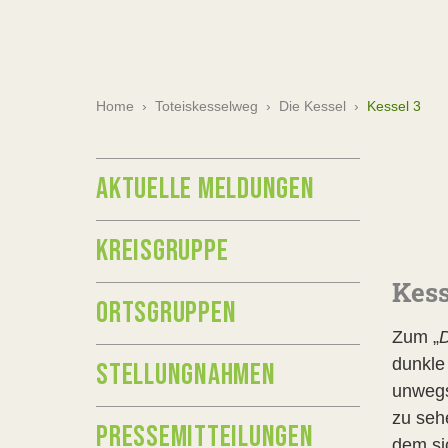
Home
›
Toteiskesselweg
›
Die Kessel
›
Kessel 3
AKTUELLE MELDUNGEN
KREISGRUPPE
Kess
ORTSGRUPPEN
Zum „
D
dunkle
STELLUNGNAHMEN
unwegs
zu seh
PRESSEMITTEILUNGEN
dem si