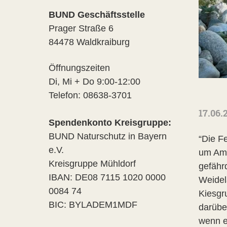
BUND Geschäftsstelle
Prager Straße 6
84478 Waldkraiburg
Öffnungszeiten
Di, Mi + Do 9:00-12:00
Telefon: 08638-3701
17.06.
Spendenkonto Kreisgruppe:
BUND Naturschutz in Bayern
“Die F
e.V.
um Amp
Kreisgruppe Mühldorf
gefähr
IBAN: DE08 7115 1020 0000
Weidel
0084 74
Kiesgr
BIC: BYLADEM1MDF
darübe
wenn e