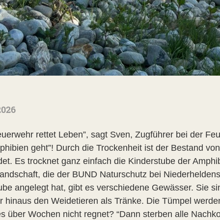
2026
euerwehr rettet Leben”, sagt Sven, Zugführer bei der Fe
hibien geht”! Durch die Trockenheit ist der Bestand v
det. Es trocknet ganz einfach die Kinderstube der Amphi
andschaft, die der BUND Naturschutz bei Niederheldenst
ube angelegt hat, gibt es verschiedene Gewässer. Sie s
r hinaus den Weidetieren als Tränke. Die Tümpel werde
s über Wochen nicht regnet? “Dann sterben alle Nachk