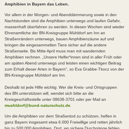
Amphibien in Bayern das Leben.
Vor allem in der Morgen- und Abenddämmerung sowie in den
Nachtstunden sind die Amphibien unterwegs und laufen Gefahr,
massenhaft überfahren zu werden. In diesen Wochen sind wieder
Ehrenamtliche der BN-Kreisgruppe Mühldorf am Inn an
Straßenrändern unterwegs, bauen Amphibienzäune auf und
bringen die eingesammelten Tiere sicher auf die andere
Straßenseite. Bis Mitte April muss man mit wandernden
Amphibien rechnen. „Unsere Helfer*innen sind in aller Früh oder
am späten Abend unterwegs und leisten einen wichtigen Beitrag
zum Erhalt dieser Arten in Bayern“, so Eva Grabbe-Tkocz von der
BN-Kreisgruppe Mühldorf am Inn.
Deshalb ist jede Hilfe wichtig: Wer die Kreis- und Ortsgruppen
des BN unterstützen will, wendet sich bitte an die
Kreisgeschäftsstelle unter 08638-3701 oder per Mail an
muehldorf@bund-naturschutz.de
.
Um die Amphibien vor dem Straßentod zu schützen, helfen in
ganz Bayern insgesamt etwa 6.000 Freiwillige und retten jährlich
bis zu 500.000 Amphibien. Dort, wo sichere Durchgänge fehlen,